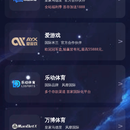
焦作新区丰收路马庄段路南
公司新闻
首页
>
新闻资讯
>
公司新闻
给叉车安装实心轮胎好处
发布时间：2021-07-27 浏览：10961次
安全使用性强，更利于提升工作效率：国内实心轮胎为全橡胶，可以
在极大限度内保证轮胎刺穿性，从根本上消除工业车辆在承载运行过程
中，及在恶劣作业环境中，发生轮胎刺穿隐患。负荷形变量小、运行稳定
性好，因耐刺耐撕，无需充气，成功避免了频繁补胎换胎的繁重劳动，提
高车辆使用率和工作效率，在低速、高效运行车辆中，实心轮胎可完全替
代充气轮胎。
结构设计，保证实心轮胎具有更好的使用性能。采用先进的三段式结
构，三种胶料分别保证了整体性能。高刚性、高强度的基部胶及钢环支
撑，既可保证硬性，又能保证轮胎与轮辋间的紧固，根本上消除了实心轮
胎滑圈;高弹性中间胶，有效吸纳了车辆在运行时所产生的震动，舒适的
驾乘性，也成功避免了对车辆损坏;加厚胎面胶层，保证轮胎耐撕耐磨
性，提高实心轮胎的使用寿命。
先进的技术与配方设计，生产已经具有半个多世纪，在橡胶配方设计
上在更大限度上提高了使用性能，特别在基部胶全部采用国外进口高刚
性、低生热胶料，运行时，产生的热量和温度降到更小范围内，又可提升