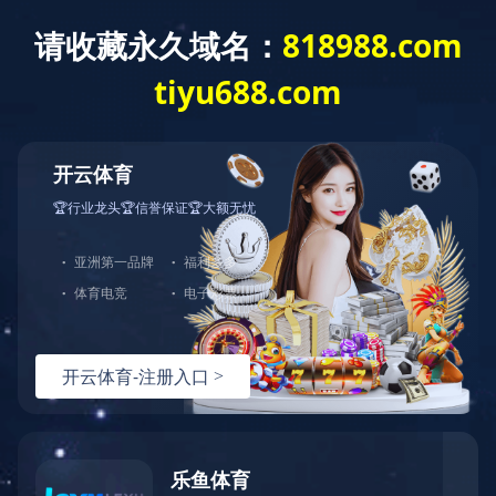
你好！欢迎进入开云网页版登录入口-开云（中国） ！
在线留言
|
开云网页版登录入口-开云（中国）
|
网站地图
咨询热线：
0391-3991678
首页
公司简介
产品中心
新闻中心
荣誉资质
人才招聘
在线留言
开云网页版登录入口-开云（中国）
产品中心
PRODUCT LIST
开云网页版登录入口-开云（中
国）