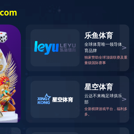
客户案例
资质荣誉
招贤纳士
开云网页版登
录入口-开云
CASE
HONOR
JOIN
CONTACT
善的产品和服务。
（中国）