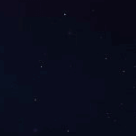
料尺寸、最终产品的尺寸等；您也可以通过商务开云网页版
小时在线客服，维科智能矿机-致力成为您满意的合作伙伴！
-开云（中国）
路南