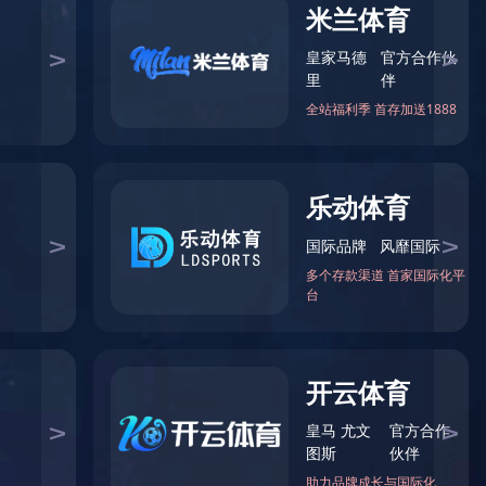
芯
聚氨酯填充实芯
矿用充气轮
军工火炮实芯
轮胎
胎
轮胎
轮胎、聚氨酯实芯轮胎，涵盖混料机专用系列、矿用系
套系列、军用系列在内的五大系列多种规格的实芯轮胎产
求提供全面的解决方案，进行定制化生产，以提高实芯轮胎
胎涵盖工业车辆系列、工程机械车辆系列、矿用设备车辆


 实芯轮胎优越性与应用： 海绵实芯轮胎具有承载能
色环保
安全稳定
完善售后