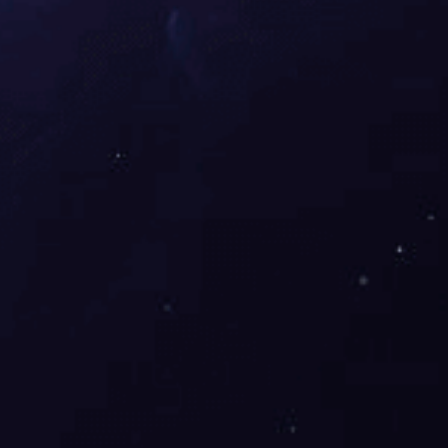
您务必填写您的联系方式和需求信息，您可以输入您的需