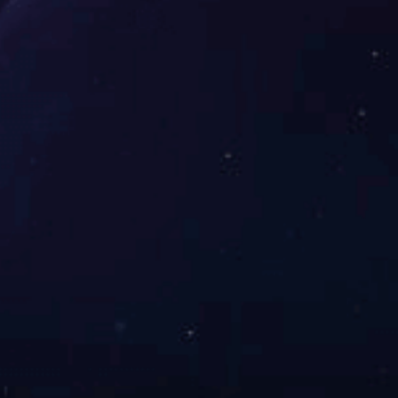
求，如原料的类型、容量、进
登录入口-开云（中国）的24
开云网页版登录入口
地址：焦作新区丰收路马庄段
电话：13569195652
邮箱：jzhcxj@163.com