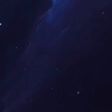
温馨提醒：
为了能及时和您取得联系，请