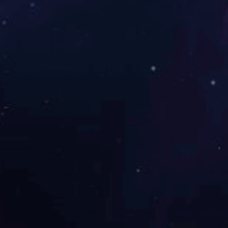
*
*
*
提交
上一篇：
14.00-20、16.00-25
下一篇：
14.00-24、8.00-20、10.00-20