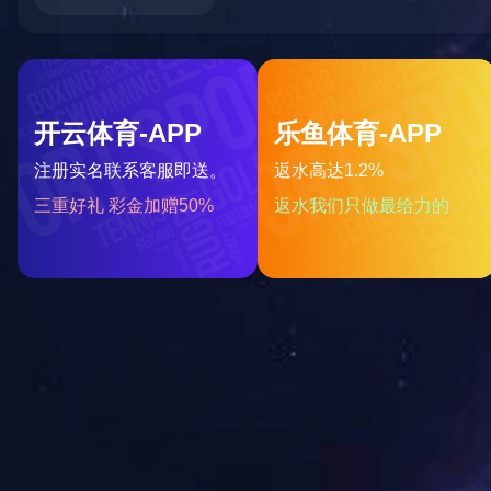
产品详情
相关案例
在线订购
产品详情
公司产品实芯轮胎分为海绵实芯轮胎、聚氨酯实芯轮胎，
还可根据客户的特殊需求提供全面的解决方案，进行定制