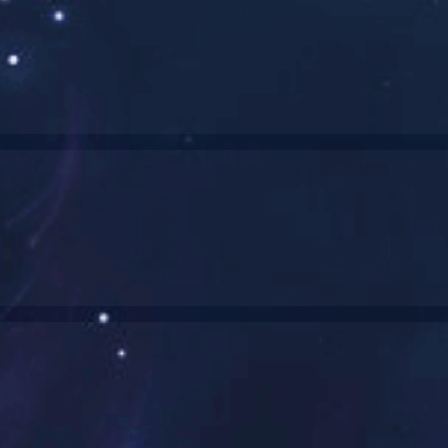
开云网页版登录入口-开云
混料机海绵实
（中国）
轮胎
14.00-24
产品概要
公司产品实芯轮胎分为海绵实芯
列、工程机械系列、特种车辆配
品。公司还可根据客户的特殊需
的承载能力。 公司产品充气轮


系列在内的三大系列多种规格。
质量保证
绿