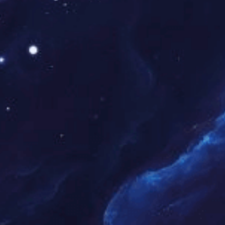
列、矿用设备车辆系列在内的三大系列多种规格。
用寿命长、无须充气等特性，能够连续作业、避免停机损失、大幅度提
特殊车辆装配。
、生热低等特性，产品广泛应用于井下矿山、港口码头等场景。
辆