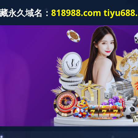
网站首页
关于我们
新闻资讯
产品中心
HOME
ABOUT
NEWS
PRODUCT
网页版登录入口-开云（
、责任、精新、执着的理念，致力成为您满意的合作伙伴，为客户提供完


