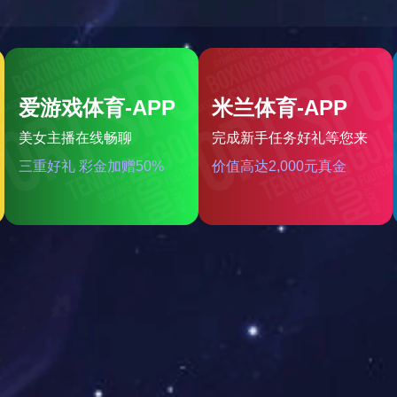
力
立即订购
涵盖混料机专用系列、矿用系列、工程机械系列、特种车辆配套系列、
化生产，以提高实芯轮胎的承载能力。