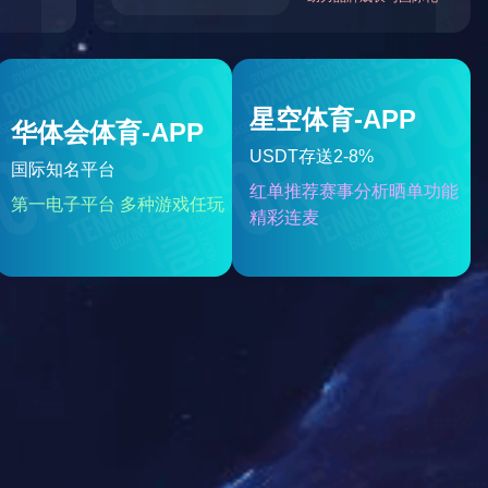

咨询热线：
13569195652
军用系列在内的五大系列多种规格的实芯轮胎产品。公司