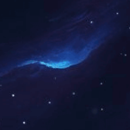
在线订购
注：
*
为必填项
*
*