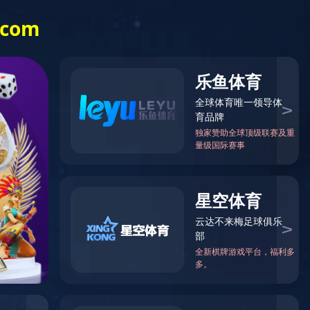
客户案例
资质荣誉
招贤纳士
开云网页版登
录入口-开云
CASE
HONOR
JOIN
CONTACT
中国）
善的产品和服务。
（中国）