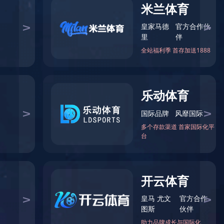
芯
聚氨酯填充实芯
矿用充气轮
军工火炮实芯
轮胎
胎
轮胎
轮胎、聚氨酯实芯轮胎，涵盖混料机专用系列、矿用系
套系列、军用系列在内的五大系列多种规格的实芯轮胎产
求提供全面的解决方案，进行定制化生产，以提高实芯轮胎
胎涵盖工业车辆系列、工程机械车辆系列、矿用设备车辆


 实芯轮胎优越性与应用： 海绵实芯轮胎具有承载能
色环保
安全稳定
完善售后