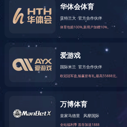

位置：
首页
>
产品中心
>
开云网页版登录入口-开云