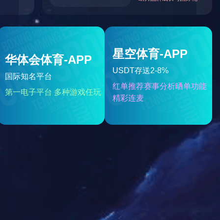

咨询热线：
13569195652
军用系列在内的五大系列多种规格的实芯轮胎产品。公司