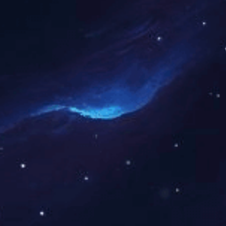
在线订购
注：
*
为必填项
*
*