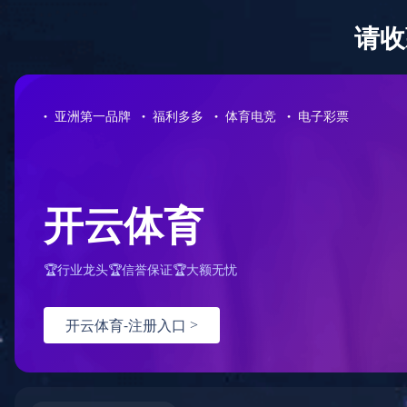
秉持着坚持品质