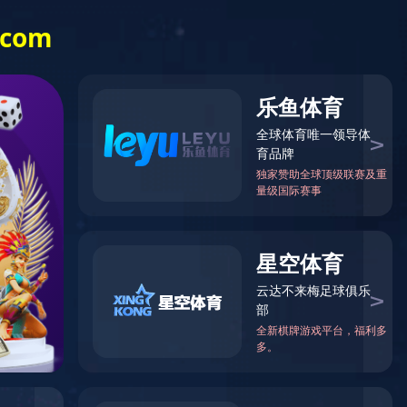
客户案例
资质荣誉
招贤纳士
开云网页版登
录入口-开云
CASE
HONOR
JOIN
CONTACT
善的产品和服务。
（中国）