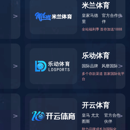
芯
聚氨酯填充实芯
矿用充气轮
军工火炮实芯
轮胎
胎
轮胎
0、10.00-20
轮胎、聚氨酯实芯轮胎，涵盖混料机专用系列、矿用系
套系列、军用系列在内的五大系列多种规格的实芯轮胎产
求提供全面的解决方案，进行定制化生产，以提高实芯轮胎
胎涵盖工业车辆系列、工程机械车辆系列、矿用设备车辆


 实芯轮胎优越性与应用： 海绵实芯轮胎具有承载能
色环保
安全稳定
完善售后