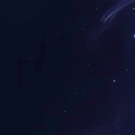
公司产品充气轮胎涵盖工业车辆系列、工程机械车辆系
实芯轮胎优越性与应用：
海绵实芯轮胎具有承载能力强、耐高温、耐磨耐刺扎、使
支撑传动、军工火炮装配、港口码头运输车辆以及矿山等
聚氨酯实芯轮胎具有耐磨性能好、拉伸力强、承载力大
突出特点：承载能力大 耐磨耐刺扎 使用寿命长
使用场景：钢铁企业、矿山机械、港口码头、特种车
相关案例