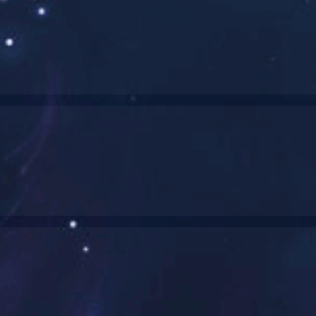
开云网页版登录入口-开云
混料机海绵实
（中国）
轮胎
14.00-24、8.00-2
产品概要
公司产品实芯轮胎分为海绵实芯
列、工程机械系列、特种车辆配
品。公司还可根据客户的特殊需
的承载能力。 公司产品充气轮


系列在内的三大系列多种规格。
质量保证
绿