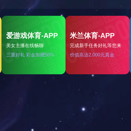
力
立即订购
涵盖混料机专用系列、矿用系列、工程机械系列、特种车辆配套系列、
化生产，以提高实芯轮胎的承载能力。