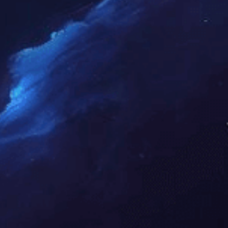
高生产效率等特点。因而广泛应用于钢铁企业烧结设备的