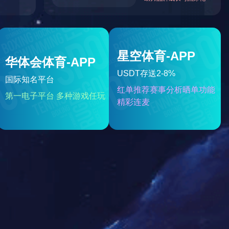

咨询热线：
13569195652
军用系列在内的五大系列多种规格的实芯轮胎产品。公司