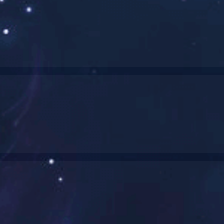
公司简介
资质荣誉
厂区风采
客
公司简介
（中国）
杰地灵的太极圣地焦作。一方水土养育一方人，
早在二十世纪八十年代末，创始人就潜心研究海绵