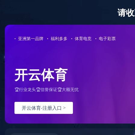
秉持着坚持品质