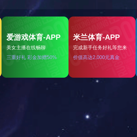
一群志同道合的同志创立了开云网页版登录入口-开
成始终秉承“做优质产品，以客户为中心，树恒成
主，充气轮胎、机械加工为辅多领域发展的民营企
山企业、特种车辆配套企业提供优质实芯轮胎。此
、朝鲜等多个国家。 恒成坚持以客户为中心，不
致电详询，我公司将竭诚为您提优质专属定制化服

查看更多
资质荣誉