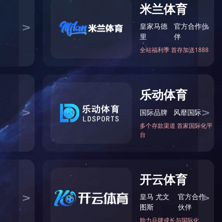
户案例
招贤纳士
开云网页版登录入口-开云（中国）