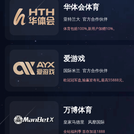

位置：
首页
>
客户案例