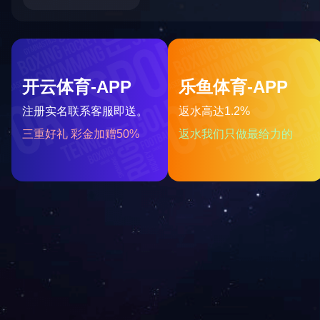
常州万力路
我们将本着内挖潜力，外拓市场，诚信经营，强势发展的原则与
广大客户共荣共赢，